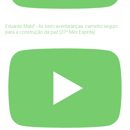
Eduardo Maluf - As bem-aventuranças: caminho seguro
para a construção da paz (37º Mês Espírita)