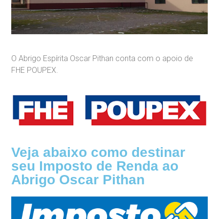
O Abrigo Espírita Oscar Pithan conta com o apoio de
FHE POUPEX.
Veja abaixo como destinar
seu Imposto de Renda ao
Abrigo Oscar Pithan