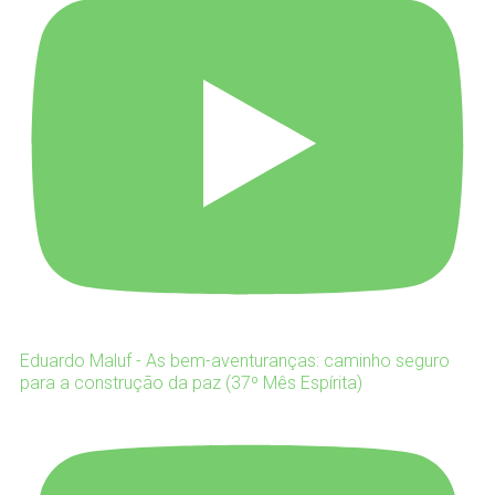
Eduardo Maluf - As bem-aventuranças: caminho seguro
para a construção da paz (37º Mês Espírita)