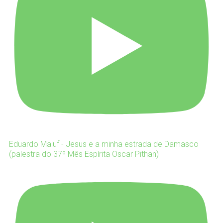
Eduardo Maluf - Jesus e a minha estrada de Damasco
(palestra do 37º Mês Espírita Oscar Pithan)